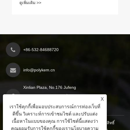
ดูเพิ่มเติม >>
+86-532-84688720
info@polykem.cn
Xinlian Plaza, No.176 Jufeng
Road, Licang District, เมืองชิง
X
เต่า, มณฑลซานตง, จีน
เราใช้คุกกี้เพื่อมอบประสบการณ์การท่องเว็บที่
ดีขึ้น วิเคราะห์การเข้าชมไซต์ และปรับแต่ง
เนื้อหาในแบบของคุณ การใช้ไซต์นี้แสดงว่า
ลิขสิทธิ์ © 2024 Qingdao Polykem Co., Ltd. สงวนลิขสิทธิ์
คุณยอมรับการใช้คุกกี้ของเรา
นโยบายความ