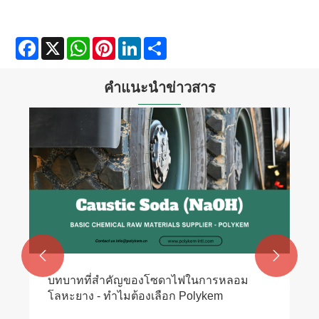
Facebook
X
WhatsApp
Pinterest
LinkedIn
Share
คำแนะนำข่าวสาร


บทบาทที่สำคัญของโซดาไฟในการหลอม
โลหะยาง - ทำไมต้องเลือก Polykem